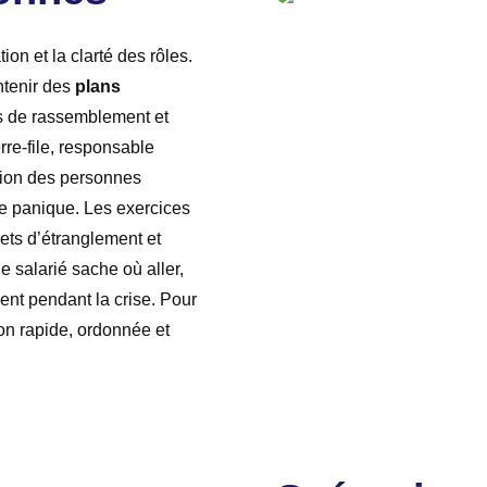
ion et la clarté des rôles.
ntenir des
plans
ts de rassemblement et
rre‑file, responsable
stion des personnes
 de panique. Les exercices
lets d’étranglement et
ue salarié sache où aller,
nt pendant la crise. Pour
ion rapide, ordonnée et