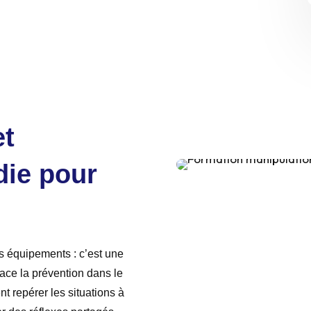
et
die pour
es équipements : c’est une
lace la prévention dans le
t repérer les situations à