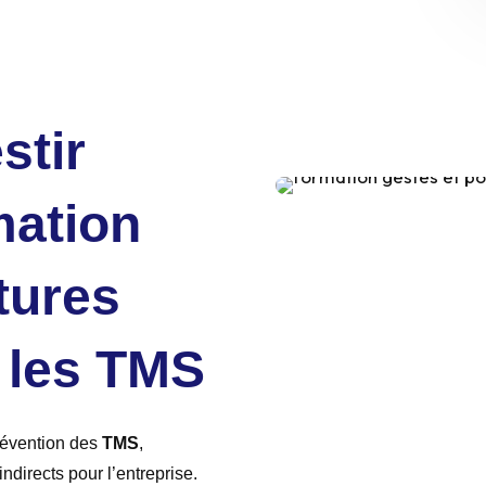
stir
mation
tures
 les TMS
révention des
TMS
,
indirects pour l’entreprise.